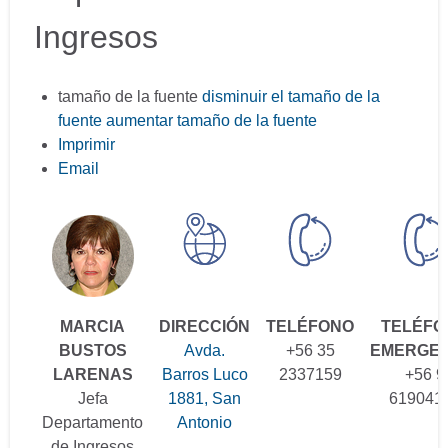
Ingresos
tamaño de la fuente
disminuir el tamaño de la
fuente
aumentar tamaño de la fuente
Imprimir
Email
MARCIA
DIRECCIÓN
TELÉFONO
TELÉFO
BUSTOS
Avda.
+56 35
EMERGEN
LARENAS
Barros Luco
2337159
+56 9
Jefa
1881, San
619041
Departamento
Antonio
de Ingresos