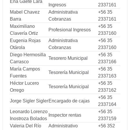
Ena Gaete Lara
Ingresos
2337161
Mabel Chavez
Administrativa
+56 35
Barra
Cobranzas
2337161
Maximiliano
+56 35
Profesional Ingresos
Clavería Ortiz
2337160
Eugenia Rojas
Administrativa
+56 35
Otárola
Cobranzas
2337160
Diego Hermosilla
+56 35
Tesorero Municipal
Carrasco
2337166
María Campos
+56 35
Tesorería Municipal
Fuentes
2337163
Héctor Lucero
+56 35
Tesorería Municipal
Orrego
2337162
+56 35
Jorge Sigler Sigler
Encargado de cajas
2337164
Leonardo Lorenzo
+56 35
Inspector rentas
Inostroza Bolados
2337159
Valeria Del Río
Administrativo
+56 352