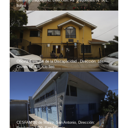
Cesfam, Baquedano; Dirección: Av. Baquedano Nº 581,
llolleo
Oficina Comunal de la Discapacidad , Dirección: Los
Cisnes N° 435, Llo lleo.
CESFAM 30 de Marzo, San Antonio, Dirección:
Brockman 1700, San Antonio