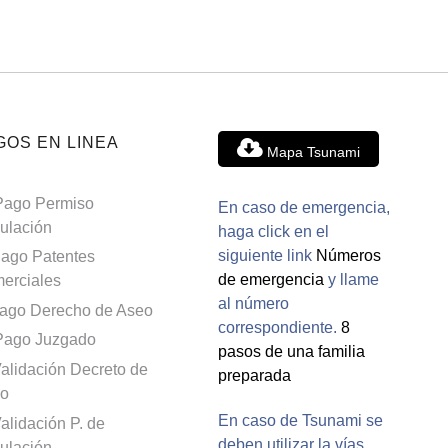
GOS EN LINEA
Mapa Tsunami
Pago Permiso
En caso de emergencia,
culación
haga click en el
siguiente link
Números
ago Patentes
de emergencia
y llame
erciales
al número
ago Derecho de Aseo
correspondiente.
8
Pago Juzgado
pasos de una familia
alidación Decreto de
preparada
o
En caso de Tsunami se
alidación P. de
deben utilizar la vías
culación