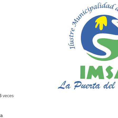
6
veces
ba